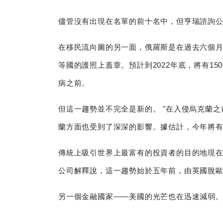
儘管沒有出現在名單的前十名中，但亨瑞諮詢
在移民流向圖的另一面，俄羅斯是在過去六個
等國的護照上蓋章。預計到2022年底，將有15
病之前。
但這一趨勢並不完全是新的。 "在入侵烏克蘭
蘭方面也受到了深深的影響。據估計，今年將有2
傳統上吸引世界上最富有的投資者的目的地現在
公司解釋說，這一趨勢始於五年前，由英國脫歐和
另一個金融國家——美國的光芒也在迅速減弱。與