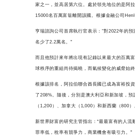
家之一，並高居第六位。處於領先地位的是阿拉伯
15000名百萬富翁離開該國。根據金融公司Henl
亨瑞諮詢公司首席執行官表示："對2022年的
名少了2.2萬名。”
而且他預計來年將出現有記錄以來最大的百萬富翁
球秩序的重組尚待揭曉，而氣候變化的威脅始
根據該排名，阿拉伯聯合酋長國已成為富裕投資者
了208%。隨後，分別是澳大利亞和新加坡，預計分
（1,200）、加拿大（1,000）和新西蘭（800
新世界財富的研究主管指出：“最最富有的人流
罪率低，稅率有競爭力，商業機會有吸引力。”