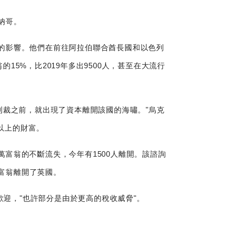
納哥。
的影響。他們在前往阿拉伯聯合酋長國和以色列
15%，比2019年多出9500人，甚至在大流行
制裁之前，就出現了資本離開該國的海嘯。"烏克
元以上的財富。
富翁的不斷流失，今年有1500人離開。該諮詢
萬富翁離開了英國。
歡迎，"也許部分是由於更高的稅收威脅"。