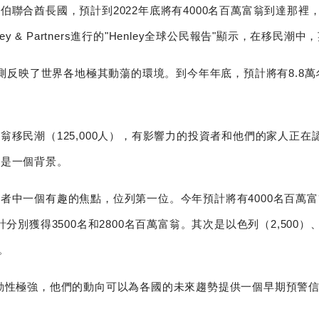
聯合酋長國，預計到2022年底將有4000名百萬富翁到達那
ey & Partners進行的"Henley全球公民報告"顯示，在移
預測反映了世界各地極其動蕩的環境。到今年年底，預計將有8.8萬名
移民潮（125,000人），有影響力的投資者和他們的家人正在認
終是一個背景。
中一個有趣的焦點，位列第一位。今年預計將有4000名百萬富翁到
別獲得3500名和2800名百萬富翁。其次是以色列（2,500）、美
）。
動性極強，他們的動向可以為各國的未來趨勢提供一個早期預警