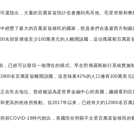
公司還指出，大量的百萬富翁預計也會搬到馬耳他、毛里求斯和摩
月中經歷了最大的百萬富翁移民的國家，投資者們在逃避西方制裁
000名財富價值至少100萬美元的人離開該國，這佔俄羅斯百萬富翁的
之前，已經可以發現一個潛在的模式。早在對俄羅斯銀行系統實施
800名百萬富翁離開該國，這意味著42%的人口擁有100萬美
正在失去地位。曾經被認為是世界金融中心的英國，繼續看到百萬
更高的稅收所推動。自2017年以來，已經有大約12000名百
前COVID-19時代相比，美國現在明顯不太受百萬富翁移民的