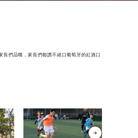
家長們品嚐，家長們都讚不絕口葡萄牙的紅酒口