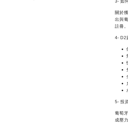
3-
如
關於
出與
註冊
4-
D
5-
投
葡萄
成壓