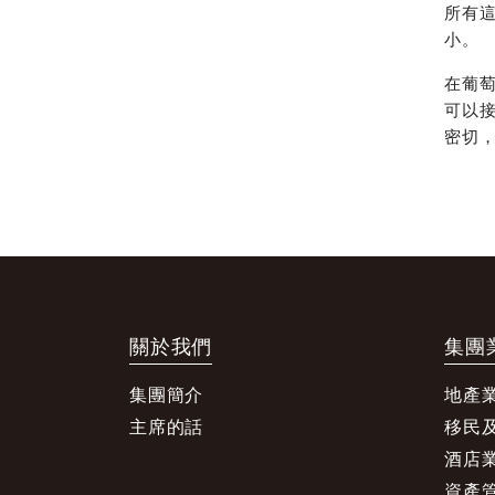
所有
小。
在葡
可以
密切
關於我們
集團
集團簡介
地產
主席的話
移民
酒店
資產