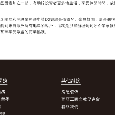
這些因素加在一起，有助於投資者更多地生活，享受休閒時間，放
萄牙開展和開設業務併申請D2簽證是值得的。毫無疑問，這是個
接觸到來自歐洲所有地區的客戶，這就是那些辦理葡萄牙企業家簽
，甚至享受歐盟的商業協議。
業務
其他鏈接
業務
消息發佈
及留學
葡亞工商文教促進會
業
聯絡我們
管理