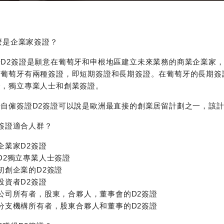
麼是企業家簽證？
牙D2簽證是願意在葡萄牙和申根地區建立未來業務的商業企業家，
，葡萄牙有兩種簽證，即短期簽證和長期簽證。在葡萄牙的長期簽
證，獨立專業人士和創業簽證。
牙自僱簽證D2簽證可以說是歐洲最直接的創業居留計劃之一，該
2簽證適合人群？
企業家D2簽證
D2獨立專業人士簽證
初創企業的D2簽證
投資者D2簽證
公司所有者，股東，合夥人，董事會的D2簽證
分支機構所有者，股東合夥人和董事的D2簽證