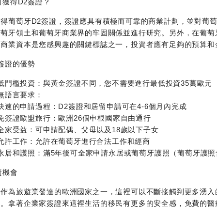
何獲得D2簽證？
獲得葡萄牙D2簽證，簽證應具有積極而可靠的商業計劃，並對葡萄
葡萄牙領土和葡萄牙商業界的牢固關係並進行研究。另外，在葡萄
。商業資本是您感興趣的關鍵標誌之一，投資者應有足夠的預算和金
2簽證的優勢
低門檻投資：與黃金簽證不同，您不需要進行最低投資35萬歐元
無語言要求：
快速的申請過程：D2簽證和居留申請可在4-6個月內完成
免簽證歐盟旅行：歐洲26個申根國家自由通行
全家受益：可申請配偶、父母以及18歲以下子女
允許工作：允許在葡萄牙進行合法工作和經商
永居和護照：滿5年後可全家申請永居或葡萄牙護照（葡萄牙護照
資機會
牙作為旅遊業發達的歐洲國家之一，這裡可以不斷接觸到更多湧入
力。拿著企業家簽證來這裡生活的移民有更多的安全感，免費的醫