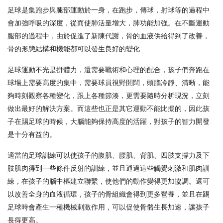
足球是集跑步與腿部運動於一身，在跑步，傳球，射球等的過程中
會加強呼吸的深度，從而使肺活量增大，肺功能加強。在不斷運動
腿部的過程中，由於促進了新陳代謝，骨的血液供給得到了改善，
骨的形態結構和機能都可以發生良好的變化
足球運動不光是拼體力，還需要戰術和心理的配合，孩子們奔跑在
球場上需要高度的集中，需要球員視野開闊，頭腦冷靜、清晰，能
夠時刻觀察各種變化，跟上各種節湊，更需要隨時分析現況，立刻
做出最好的解決方案。而這些也正是其它運動不能比擬的，因此孩
子在踢足球的時候，大腦能夠保持高度的活躍，對孩子的智力開發
是十分有益的。
適當的足球訓練可以使孩子的腹肌、腰肌、背肌、四肢支撐力及下
肢肌肉得到一些條件反射的訓練，並且通過這些觸覺刺激和肌肉訓
練，在孩子的腦中樞建立聯繫，使他們的動作變得更加協調。還可
以改善全身的血液循環，孩子的骨組織會得到更多營養，並且在踢
足球時會產生一種機械刺激作用，可以促使骨骼生長加速，讓孩子
長得更高。