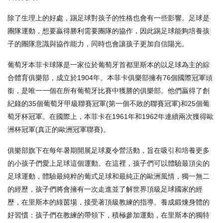
除了生理上的好處，踢足球對孩子的性格也會有一些影響。足球是
團隊運動，想要贏得勝利需要團隊的協作，因此踢足球能夠培養孩
子的團隊意識與協作能力，同時也會讓孩子更加自信陽光。
葡萄牙本菲卡球隊是一家位於葡萄牙首都里斯本的以足球為主的綜
合體育俱樂部，成立於1904年。本菲卡俱樂部擁有76個國際冠軍頭
銜，是唯一一個在所有葡萄牙比賽中獲勝的俱樂部。他們贏得了創
紀錄的35個葡萄牙甲級聯賽冠軍(第一個不敗的聯賽冠軍)和25個葡
萄牙杯冠軍。在國際上，本菲卡在1961年和1962年連續兩次獲得歐
洲杯冠軍(真正的歐洲冠軍聯賽)。
俱樂部旗下在每年暑期開展足球夏令營活動，旨在吸引和培養更多
的小孩子們愛上足球這個運動。在這裡，孩子們可以體驗最頂尖的
足球運動，體驗最純粹的葡式足球和最純正的歐洲風情，獨一無二
的經歷，孩子們將會擁有一次走進並了解世界頂級足球國家的經
歷，在里斯本的綠茵場，接受著頂級教練的指導。養成鍛煉身體的
好習慣：孩子們在教練的帶領下，積極參加運動，在里斯本的獨特